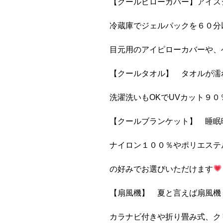
【クールピローカバー】アイス
冷蔵庫でジェルパックを６０分以
目元用のアイピローカバーや、
【クールタオル】 タオルが濡
洗濯洗いもOKでUVカット９
【クールブランケット】 睡眠
ナイロン１００％やポリエステ
の好みでお選びいただけます
【扇風機】 夏と言えば扇風機
カラナビ付きや折り畳み式、ク