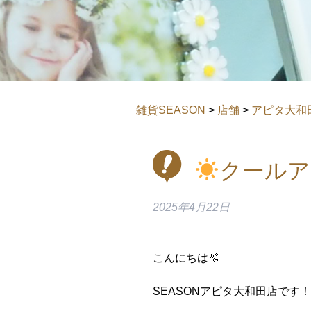
雑貨SEASON
>
店舗
>
アピタ大和
クールア
2025年4月22日
こんにちは🫧
SEASONアピタ大和田店です！