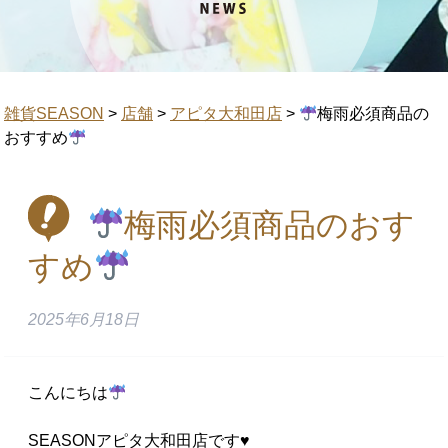
雑貨SEASON
>
店舗
>
アピタ大和田店
>
梅雨必須商品の
おすすめ
梅雨必須商品のおす
すめ
2025年6月18日
こんにちは
SEASONアピタ大和田店です♥