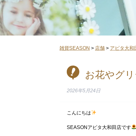
雑貨SEASON
>
店舗
>
アピタ大和
お花やグリ
2026年5月24日
こんにちは
SEASONアピタ大和田店です