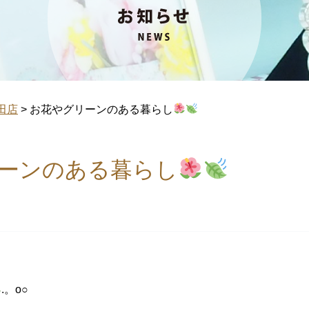
田店
>
お花やグリーンのある暮らし
ーンのある暮らし
.。o○