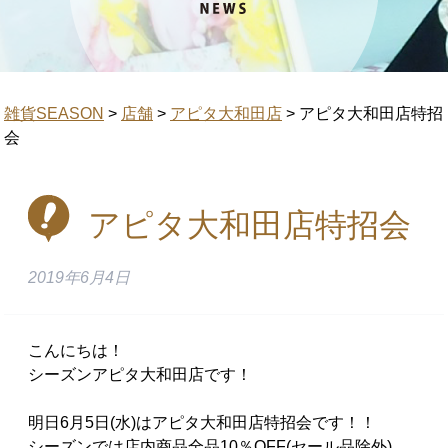
雑貨SEASON
>
店舗
>
アピタ大和田店
>
アピタ大和田店特招
会
アピタ大和田店特招会
2019年6月4日
こんにちは！
シーズンアピタ大和田店です！
明日6月5日(水)はアピタ大和田店特招会です！！
シーズンでは店内商品全品10％OFF(セール品除外)