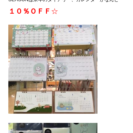
１０％ＯＦＦ
☆