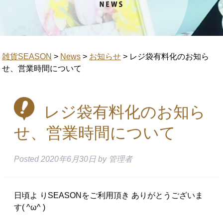
雑貨SEASON
>
News
>
お知らせ
>
レジ袋有料化のお知ら
せ、営業時間について
レジ袋有料化のお知ら
せ、営業時間について
Posted
2020年6月30日
by
管理者
日頃よ りSEASONをご利用頂き ありがとうございま
す( ^ω^ )