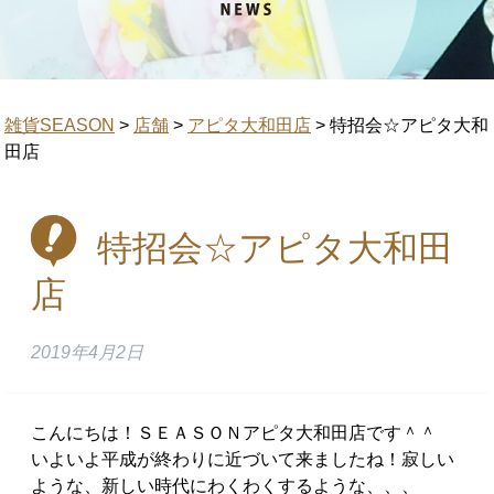
雑貨SEASON
>
店舗
>
アピタ大和田店
>
特招会☆アピタ大和
田店
特招会☆アピタ大和田
店
2019年4月2日
こんにちは！ＳＥＡＳＯＮアピタ大和田店です＾＾
いよいよ平成が終わりに近づいて来ましたね！寂しい
ような、新しい時代にわくわくするような、、、