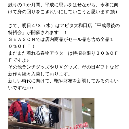
残りの１か月間、平成に思いをはせながら、令和に向
けて身の回りをこぎれいにしていこうと思います(笑)
さて、明日４/３（水）はアピタ大和田店「平成最後の
特招会」が開催されます！！
ＳＥＡＳＯＮでは店内商品がセール品も含め全品１
０％ＯＦＦ！！
まだまだ着れる春物アウターは特招会限り３０％ＯＦ
Ｆですよ♪
その他ランチグッズやＵＶグッズ、母の日ギフトなど
新作も続々入荷しております。
新しい時代に向けて、鞄や財布を新調してみるのもい
いですね♪♪♪