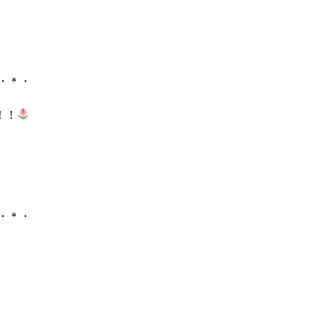
・＊・
！！
・＊・