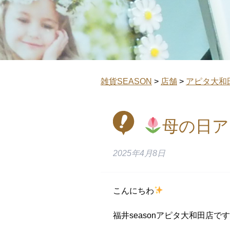
雑貨SEASON
>
店舗
>
アピタ大和
母の日ア
2025年4月8日
こんにちわ
福井seasonアピタ大和田店です