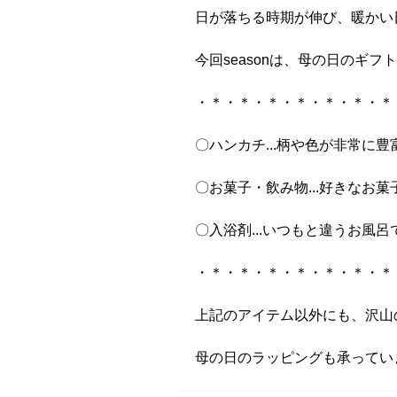
日が落ちる時期が伸び、暖かい
今回seasonは、母の日のギ
・＊・＊・＊・＊・＊・＊・＊
〇ハンカチ...柄や色が非常
〇お菓子・飲み物...好きなお
〇入浴剤...いつもと違うお風
・＊・＊・＊・＊・＊・＊・＊
上記のアイテム以外にも、沢山
母の日のラッピングも承ってい