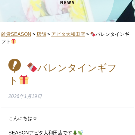
雑貨SEASON
>
店舗
>
アピタ大和田店
>
バレンタインギ
フト
バレンタインギフ
ト
2026年1月19日
こんにちは☆
SEASONアピタ大和田店です