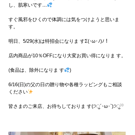
し、肌寒いです…
すぐ風邪をひくので体調には気をつけようと思いま
す。
明日、5/29(水)は特招会になりま すΣ(･ω･ﾉ)ﾉ！
店内商品が10％OFFになり大変お買い得になりま す。
(食品は、除外になりま す
)
6/16(日)の父の日の贈り物や各種ラッピングもご相談
ください
皆さまのご来店、お待ちしておりま す(੭ु´･ω･`)੭ु⁾⁾