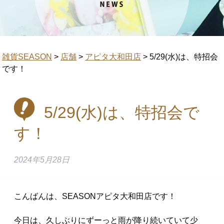
雑貨SEASON
>
店舗
>
アピタ大和田店
>
5/29(水)は、特招会
です！
5/29(水)は、特招会で
す！
2024年5月28日
こんばんは、SEASONアピタ大和田店です！
今日は、久しぶりにずーっと雨が降り続いていて少