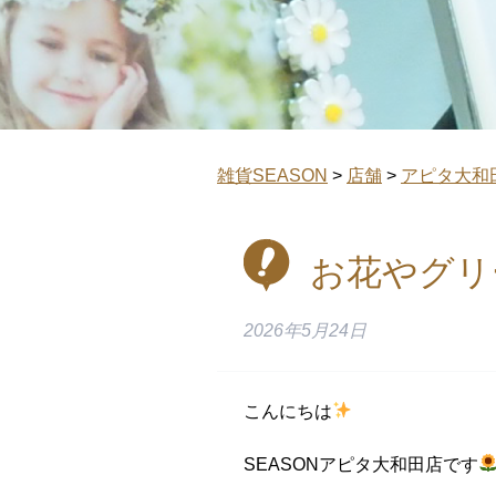
雑貨SEASON
>
店舗
>
アピタ大和
お花やグリ
2026年5月24日
こんにちは
SEASONアピタ大和田店です