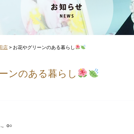
田店
>
お花やグリーンのある暮らし
ーンのある暮らし
.。o○