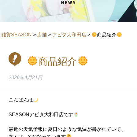
雑貨SEASON
>
店舗
>
アピタ大和田店
>
商品紹介
商品紹介
2026年4月21日
こんばんは
SEASONアピタ大和田店です
最近の天気予報に夏日のような気温が書かれていて、
春とは...？となっています