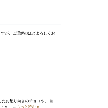
ま すが、ご理解のほどよろしくお
したお配り向きのチョコや、 自
・ ...
もっと読む »