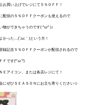
上お買い上げでレジにて５％ＯＦＦ！
に配信の５％ＯＦＦクーポンも使えるので
ができちゃうのです( ^ω^ )♪
った…(´;ω;｀)という方！
登録記念５％ＯＦＦクーポンが配信されるので
す(*´ω`*)
ＮＥアイコン、または各店レジにて！
会にぜひＳＥＡＳＯＮにお立ち寄りください☆