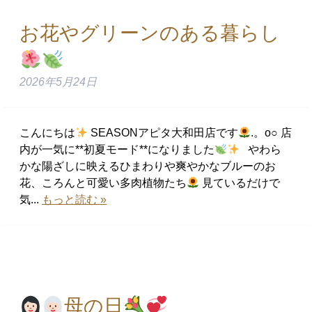
お花やグリーンのある暮らし
2026年5月24日
こんにちは
SEASONアピタ大和田店です
.。o○ 店
内が一気に**初夏モード**になりました
やわら
かな陽ざしに映えるひまわりや爽やかなブルーのお
花、ころんと可愛い多肉植物たち
見ているだけで
気...
もっと読む »
母の日