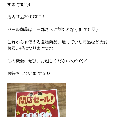
すま す!(^^)!
店内商品20％OFF！
セール商品は、一部さらに割引となりま す(*'▽')
これからも使える夏物商品、迷っていた商品など大変
お買い得になりま すので
この機会にぜひ、お越しください＼(^o^)／
お待ちしていま す☆彡