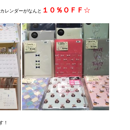
１０％ＯＦＦ
☆
、カレンダーがなんと
す！