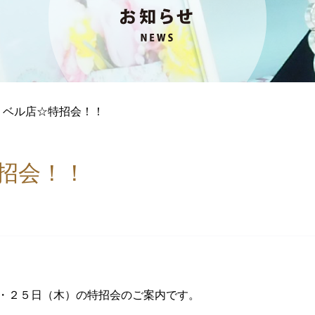
>
ベル店☆特招会！！
招会！！
・２５日（木）の特招会のご案内です。