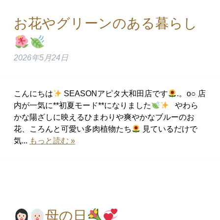
お花やグリーンのある暮らし
2026年5月24日
こんにちは
SEASONアピタ大和田店です
.。o○ 店
内が一気に**初夏モード**になりました
やわら
かな陽ざしに映えるひまわりや爽やかなブルーのお
花、ころんと可愛い多肉植物たち
見ているだけで
気...
もっと読む »
母の日