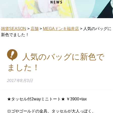
雑貨SEASON
>
店舗
>
MEGAドンキ福井店
>
人気のバッグに
新色でました！
人気のバッグに新色で
ました！
2017年8月3日
★タッセル付2wayミニトート★ ￥3900+tax
ロゴやゴールドの金具、タッセルが大人っぽく、