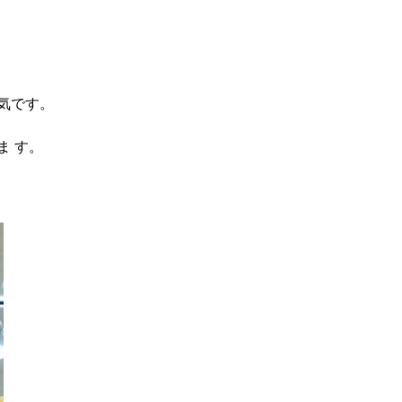
気です。
ま す。