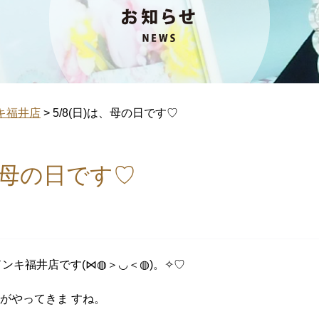
キ福井店
>
5/8(日)は、母の日です♡
は、母の日です♡
Aドンキ福井店です(⋈◍＞◡＜◍)。✧♡
がやってきま すね。