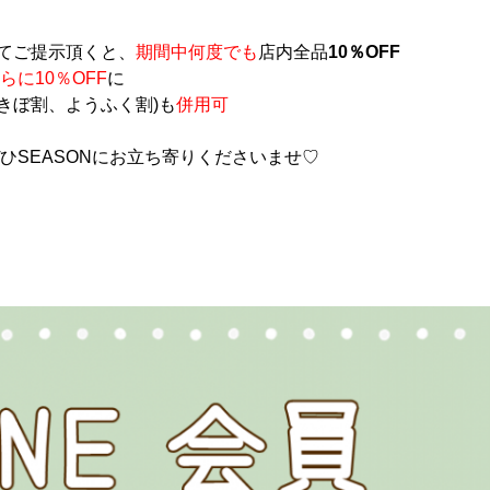
てご提示頂くと、
期間中何度でも
店内全品
10％OFF
らに10％OFF
に
きぼ割、ようふく割)も
併用可
ぜひSEASONにお立ち寄りくださいませ♡