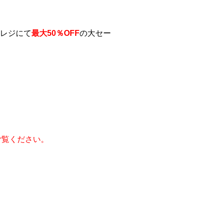
がレジにて
最大50％OFF
の大セー
ご覧ください。