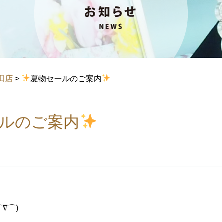
田店
>
夏物セールのご案内
ルのご案内
∇⌒)