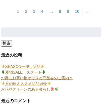
1
2
3
4
…
8
9
10
→
検
索:
検索
最近の投稿
SEASON一押し商品
夏物SALE スタート
お得にお買い物ができる商品券のご案内♬
父の日オススメ商品紹介
お花やグリーンのある暮らし
最近のコメント