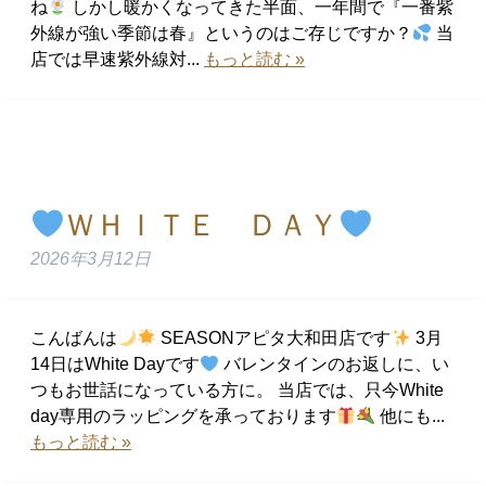
ね
しかし暖かくなってきた半面、一年間で『一番紫
外線が強い季節は春』というのはご存じですか？
当
店では早速紫外線対...
もっと読む »
ＷＨＩＴＥ ＤＡＹ
2026年3月12日
こんばんは
SEASONアピタ大和田店です
3月
14日はWhite Dayです
バレンタインのお返しに、い
つもお世話になっている方に。 当店では、只今White
day専用のラッピングを承っております
他にも...
もっと読む »