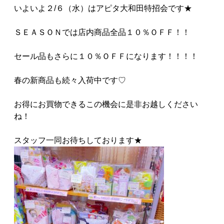
いよいよ２/６（水）はアピタ大和田特招会です★
ＳＥＡＳＯＮでは店内商品全品１０％ＯＦＦ！！
セール品もさらに１０％ＯＦＦになります！！！！
春の新商品も続々入荷中です♡
お得にお買物できるこの機会に是非お越しください
ね！
スタッフ一同お待ちしております★