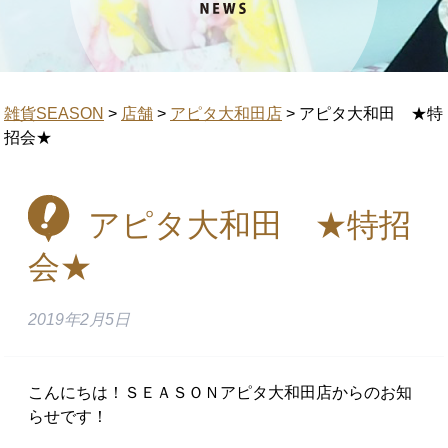
雑貨SEASON
>
店舗
>
アピタ大和田店
>
アピタ大和田 ★特
招会★
アピタ大和田 ★特招
会★
2019年2月5日
こんにちは！ＳＥＡＳＯＮアピタ大和田店からのお知
らせです！