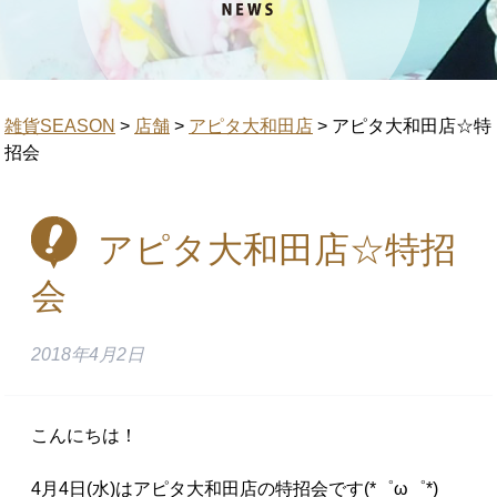
雑貨SEASON
>
店舗
>
アピタ大和田店
>
アピタ大和田店☆特
招会
アピタ大和田店☆特招
会
2018年4月2日
こんにちは！
4月4日(水)はアピタ大和田店の特招会です(*゜ω゜*)