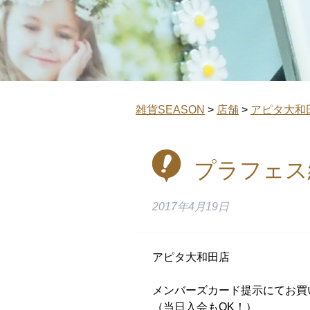
雑貨SEASON
>
店舗
>
アピタ大和
プラフェス総
2017年4月19日
アピタ大和田店
メンバーズカード提示にてお買い
（当日入会もOK！）