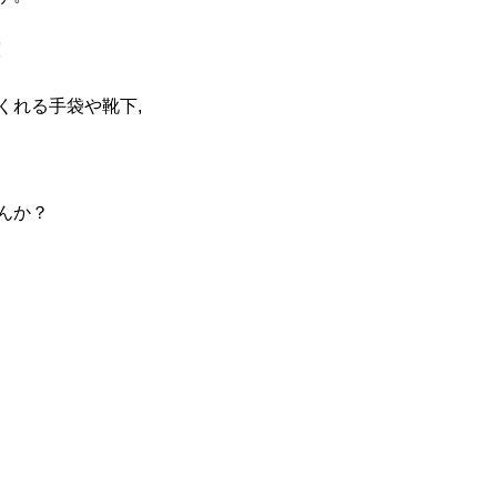
！
くれる手袋や靴下,
んか？