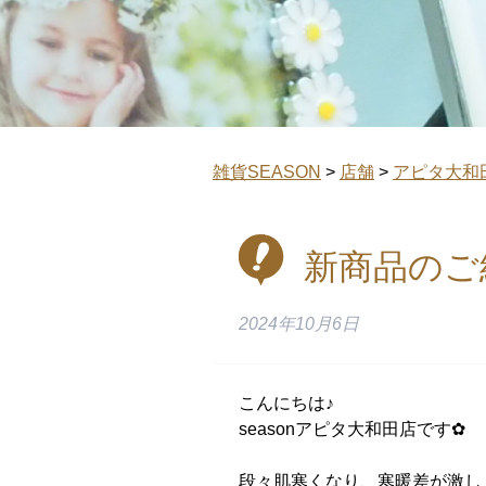
雑貨SEASON
>
店舗
>
アピタ大和
新商品のご
2024年10月6日
こんにちは♪
seasonアピタ大和田店です✿
段々肌寒くなり、寒暖差が激し