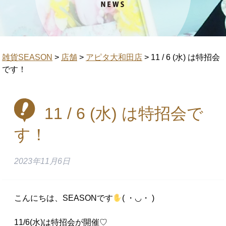
雑貨SEASON
>
店舗
>
アピタ大和田店
>
11 / 6 (水) は特招会
です！
11 / 6 (水) は特招会で
す！
2023年11月6日
こんにちは、SEASONです
( ・◡・ )
11/6(水)は特招会が開催♡