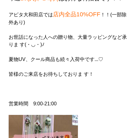
店内全品10%OFF
アピタ大和田店では
！！(一部除
外あり)
お世話になった人への贈り物、大量ラッピングなど承
りま す(・◡・)ﾉ
夏物UV、クール商品も続々入荷中です...♡
皆様のご来店をお待ちしておりま す！
営業時間 9:00-21:00