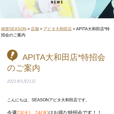
雑貨SEASON
>
店舗
>
アピタ大和田店
>
APITA大和田店*特
招会のご案内
APITA大和田店*特招会
のご案内
2021年3月21日
こんにちは、SEASONアピタ大和田店です。
今週
23(火)、24(水)
はお得な特招会です！！