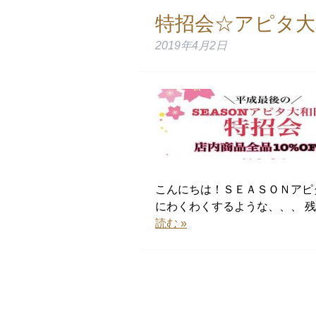
特招会☆アピタ大
2019年4月2日
こんにちは！ＳＥＡＳＯＮアピ
にわくわくするような、、、 
読む »