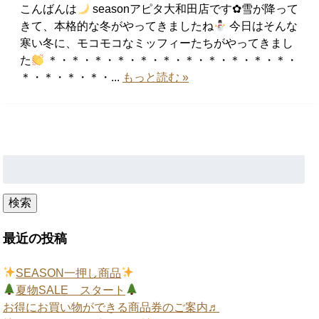
こんばんは
seasonアピタ大和田店です✿雪が降って
きて、本格的な冬がやってきましたね
今日はそんな
寒い冬に、モコモコなミッフィーたちがやってきまし
た
＊・＊・＊・＊・＊・＊・＊・＊・＊・＊・＊・
＊・＊・＊・＊・...
もっと読む »
検
索:
検索
最近の投稿
SEASON一押し商品
夏物SALE スタート
お得にお買い物ができる商品券のご案内♬